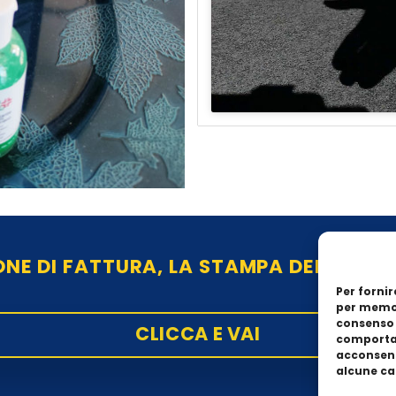
ONE DI FATTURA, LA STAMPA DELLA RIC
Per fornir
per memor
consenso 
CLICCA E VAI
comportam
acconsent
alcune car