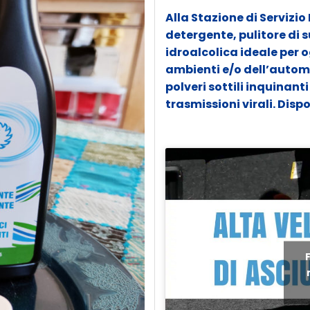
Alla Stazione di Servizio
detergente, pulitore di s
idroalcolica ideale per og
ambienti e/o dell’automo
polveri sottili inquinant
trasmissioni virali. Disp