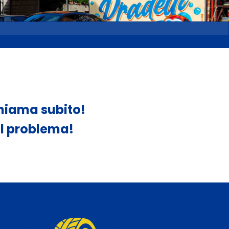
chiama subito!
 il problema!