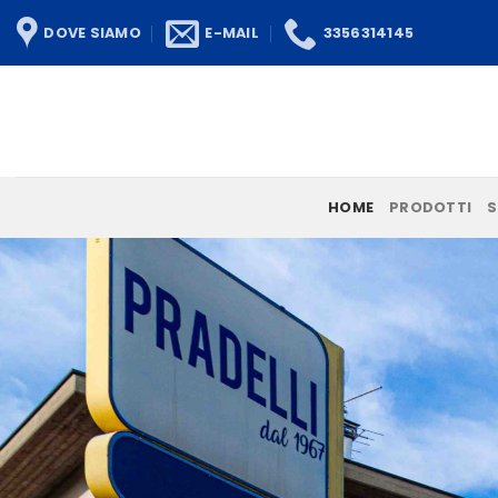
Salta
DOVE SIAMO
E-MAIL
3356314145
ai
contenuti
HOME
PRODOTTI
S